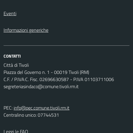
Eventi
Informazioni generiche
CONTATTI
Città di Tivoli
Piazza del Governo n. 1 - 00019 Tivoli (RM)
C.F. / P.IVA:C. Fisc. 02696630587 - P.IVA 01103711006
segreteriasindaco@comune.tivoli.rm.it
PEC:
info@pec.comune.tivoli.rm.it
Centralino unico: 07744531
Leggi le FAQ