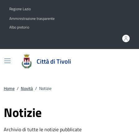
Vai ai contenuti
Vai al footer
Regione Lazio
Amministrazione trasparente
Albo pretorio
Città di Tivoli
Home
/
Novità
/
Notizie
Notizie
Archivio di tutte le notizie pubblicate