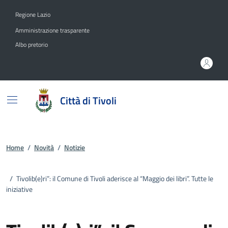
Vai ai contenuti
Vai al footer
Regione Lazio
Amministrazione trasparente
Albo pretorio
Città di Tivoli
Home
/
Novità
/
Notizie
/
Tivolib(e)ri”: il Comune di Tivoli aderisce al “Maggio dei libri”. Tutte le
iniziative