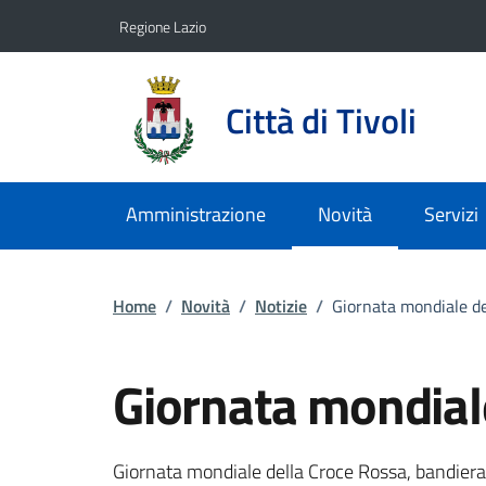
Vai ai contenuti
Vai al footer
Regione Lazio
Città di Tivoli
Amministrazione
Novità
Servizi
Home
/
Novità
/
Notizie
/
Giornata mondiale de
Giornata mondial
Dettagli della notizi
Giornata mondiale della Croce Rossa, bandiera