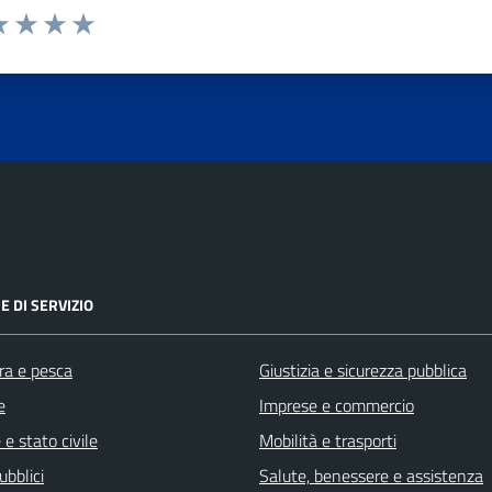
da 1 a 5 stelle la pagina
a 1 stelle su 5
luta 2 stelle su 5
Valuta 3 stelle su 5
Valuta 4 stelle su 5
Valuta 5 stelle su 5
E DI SERVIZIO
ra e pesca
Giustizia e sicurezza pubblica
e
Imprese e commercio
e stato civile
Mobilità e trasporti
ubblici
Salute, benessere e assistenza