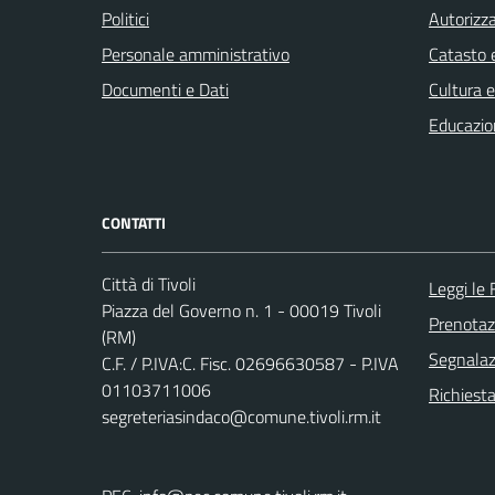
Politici
Autorizza
Personale amministrativo
Catasto e
Documenti e Dati
Cultura 
Educazio
CONTATTI
Città di Tivoli
Leggi le
Piazza del Governo n. 1 - 00019 Tivoli
Prenota
(RM)
Segnalazi
C.F. / P.IVA:C. Fisc. 02696630587 - P.IVA
01103711006
Richiesta
segreteriasindaco@comune.tivoli.rm.it