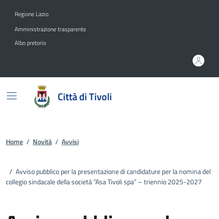
Vai ai contenuti
Vai al footer
Regione Lazio
Amministrazione trasparente
Albo pretorio
Città di Tivoli
Home
/
Novità
/
Avvisi
/
Avviso pubblico per la presentazione di candidature per la nomina del
collegio sindacale della società “Asa Tivoli spa” – triennio 2025-2027