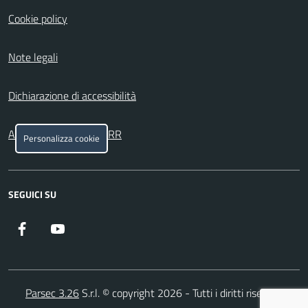
Cookie policy
Note legali
Dichiarazione di accessibilità
Attuazione misure PNRR
Personalizza cookie
SEGUICI SU
Facebook
YouTube
Parsec 3.26
S.r.l. © copyright 2026 - Tutti i diritti riservati