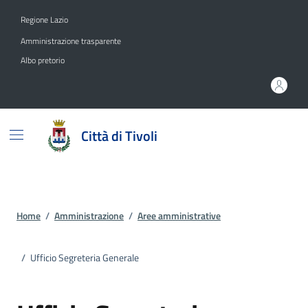
Vai ai contenuti
Vai al footer
Regione Lazio
Amministrazione trasparente
Albo pretorio
Città di Tivoli
Home
/
Amministrazione
/
Aree amministrative
/
Ufficio Segreteria Generale