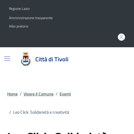
Vai ai contenuti
Vai al footer
Regione Lazio
Amministrazione trasparente
Albo pretorio
Città di Tivoli
Home
/
Vivere il Comune
/
Eventi
/
Leo Click: Solidarietà e creatività