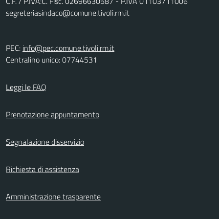
C.F. / P.IVA:C. Fisc. 02696630587 - P.IVA 01103711006
segreteriasindaco@comune.tivoli.rm.it
PEC:
info@pec.comune.tivoli.rm.it
Centralino unico: 07744531
Leggi le FAQ
Prenotazione appuntamento
Segnalazione disservizio
Richiesta di assistenza
Amministrazione trasparente