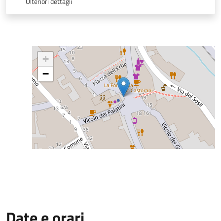
Ulteriori dettagli
+
−
Date e orari