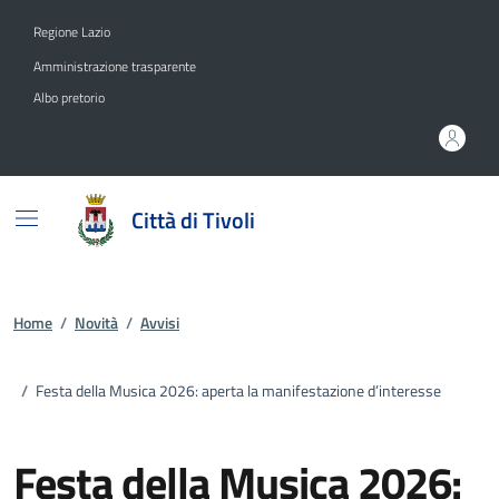
Vai ai contenuti
Vai al footer
Regione Lazio
Amministrazione trasparente
Albo pretorio
Città di Tivoli
Home
/
Novità
/
Avvisi
/
Festa della Musica 2026: aperta la manifestazione d’interesse
Festa della Musica 2026: