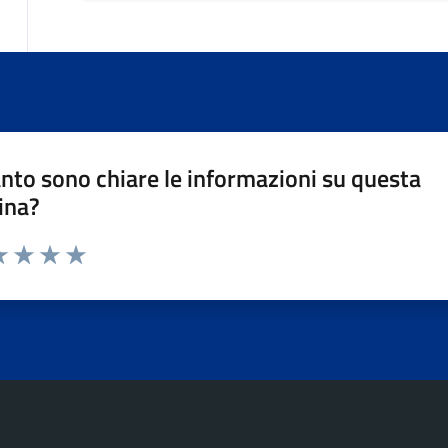
nto sono chiare le informazioni su questa
ina?
da 1 a 5 stelle la pagina
a 1 stelle su 5
luta 2 stelle su 5
Valuta 3 stelle su 5
Valuta 4 stelle su 5
Valuta 5 stelle su 5