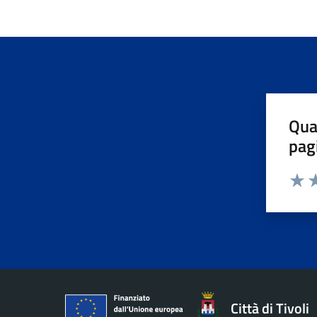
Qua
pag
Valuta 
Valut
Va
Città di Tivoli