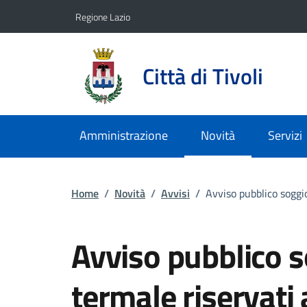
Vai ai contenuti
Vai al footer
Regione Lazio
Città di Tivoli
Amministrazione
Novità
Servizi
Home
/
Novità
/
Avvisi
/
Avviso pubblico soggio
Avviso pubblico s
termale riservati a