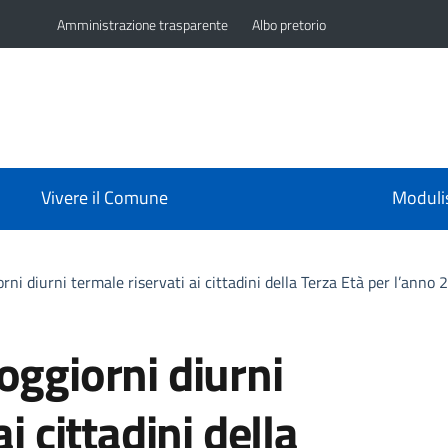
Amministrazione trasparente
Albo pretorio
Vivere il Comune
Moduli
rni diurni termale riservati ai cittadini della Terza Età per l’ann
oggiorni diurni
i cittadini della