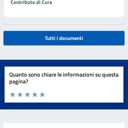
Contributo di Cura
Tutti i documenti
Quanto sono chiare le informazioni su questa
pagina?
Valuta da 1 a 5 stelle la pagina
Valuta 1 stelle su 5
Valuta 2 stelle su 5
Valuta 3 stelle su 5
Valuta 4 stelle su 5
Valuta 5 stelle su 5