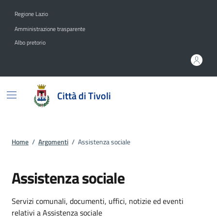
Vai ai contenuti
Vai al footer
Regione Lazio
Amministrazione trasparente
Albo pretorio
Città di Tivoli
Home
/
Argomenti
/
Assistenza sociale
Assistenza sociale
Dettagli dell'argomento
Servizi comunali, documenti, uffici, notizie ed eventi
relativi a Assistenza sociale