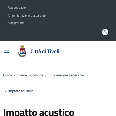
Vai ai contenuti
Vai al footer
Regione Lazio
Amministrazione trasparente
Albo pretorio
Città di Tivoli
Home
/
Vivere il Comune
/
Informazioni generiche
/
Impatto acustico
Impatto acustico