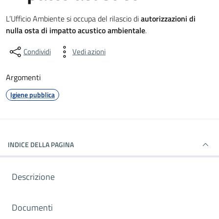
Dettagli dell'informazione gene
L’Ufficio Ambiente si occupa del rilascio di
autorizzazioni di
nulla osta di impatto acustico ambientale
.
Condividi
Vedi azioni
Argomenti
Igiene pubblica
INDICE DELLA PAGINA
Descrizione
Documenti