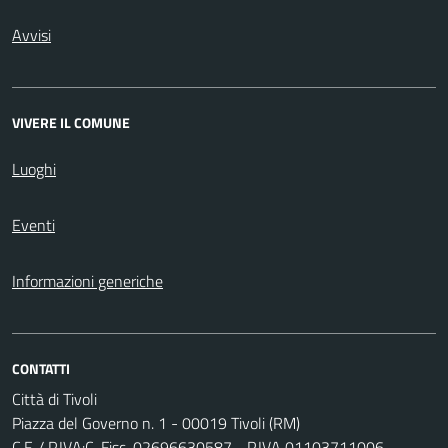
Avvisi
VIVERE IL COMUNE
Luoghi
Eventi
Informazioni generiche
CONTATTI
Città di Tivoli
Piazza del Governo n. 1 - 00019 Tivoli (RM)
C.F. / P.IVA:C. Fisc. 02696630587 - P.IVA 01103711006