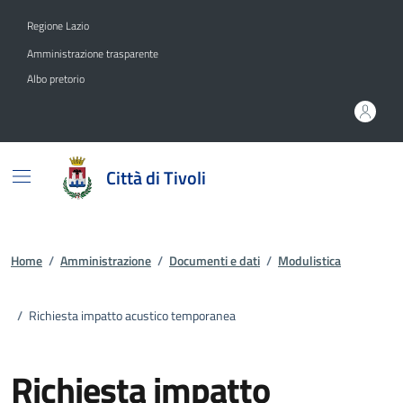
Vai ai contenuti
Vai al footer
Regione Lazio
Amministrazione trasparente
Albo pretorio
Città di Tivoli
Home
/
Amministrazione
/
Documenti e dati
/
Modulistica
/
Richiesta impatto acustico temporanea
Richiesta impatto