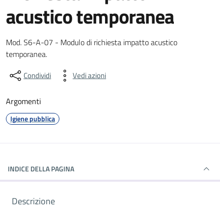
acustico temporanea
Dettagli del documento
Mod. S6-A-07 - Modulo di richiesta impatto acustico
temporanea.
Condividi
Vedi azioni
Argomenti
Igiene pubblica
INDICE DELLA PAGINA
Descrizione