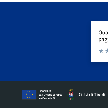
Qua
pag
Valuta 
Valut
Va
Città di Tivoli