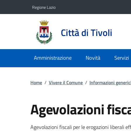
Vai ai contenuti
Vai al footer
Regione Lazio
Città di Tivoli
Amministrazione
Novità
Servizi
Home
/
Vivere il Comune
/
Informazioni generi
Agevolazioni fisca
Dettagli dell'inform
Agevolazioni fiscali per le erogazioni liberali