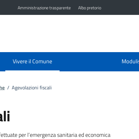
Amministrazione trasparente
Albo pretorio
Vivere il Comune
Moduli
che
/
Agevolazioni fiscali
li
azione generica
 effettuate per l’emergenza sanitaria ed economica