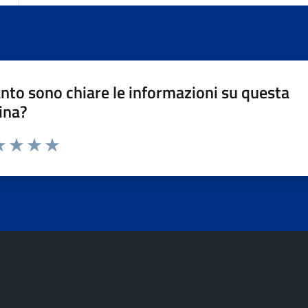
nto sono chiare le informazioni su questa
ina?
da 1 a 5 stelle la pagina
a 1 stelle su 5
luta 2 stelle su 5
Valuta 3 stelle su 5
Valuta 4 stelle su 5
Valuta 5 stelle su 5