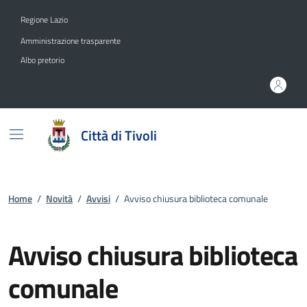
Vai ai contenuti
Vai al footer
Regione Lazio
Amministrazione trasparente
Albo pretorio
Città di Tivoli
Home
/
Novità
/
Avvisi
/
Avviso chiusura biblioteca comunale
Avviso chiusura biblioteca
comunale