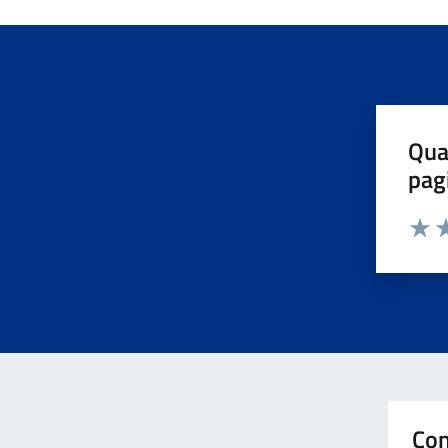
Qua
pag
Valuta 
Valut
Va
Con