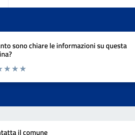
nto sono chiare le informazioni su questa
ina?
da 1 a 5 stelle la pagina
a 1 stelle su 5
luta 2 stelle su 5
Valuta 3 stelle su 5
Valuta 4 stelle su 5
Valuta 5 stelle su 5
tatta il comune