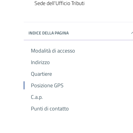
Dettagli del luogo
Sede dell'Ufficio Tributi
INDICE DELLA PAGINA
Modalità di accesso
Indirizzo
Quartiere
Posizione GPS
C.a.p.
Punti di contatto