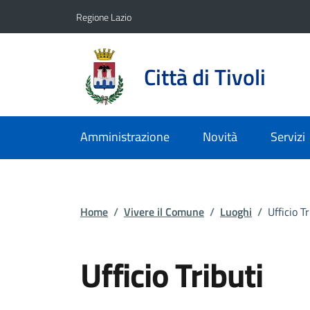
Vai ai contenuti
Vai al footer
Regione Lazio
Città di Tivoli
Amministrazione
Novità
Servizi
Home
/
Vivere il Comune
/
Luoghi
/
Ufficio Tr
Ufficio Tributi