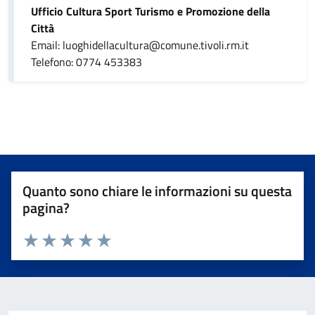
Ufficio Cultura Sport Turismo e Promozione della
Città
Email: luoghidellacultura@comune.tivoli.rm.it
Telefono: 0774 453383
Quanto sono chiare le informazioni su questa
pagina?
Valuta da 1 a 5 stelle la pagina
Valuta 1 stelle su 5
Valuta 2 stelle su 5
Valuta 3 stelle su 5
Valuta 4 stelle su 5
Valuta 5 stelle su 5