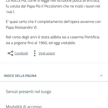
Dettagli del luogo
La Rocca Pia, come si legge nell'iscrizione posta all'entrata,
fu voluta dal Papa Pio II Piccolomini che ne iniziò i lavori nel
1461.
E' quasi certo che il completamento dell'opera avvenne con
Papa Alessandro VI.
Nel corso degli anni è stata adibita sia a caserma Pontificia
sia a prigione fino al 1960, ed oggi visitabile.
Condividi
Vedi azioni
INDICE DELLA PAGINA
Servizi presenti nel luogo
Modalità di accesso