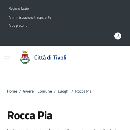
Vai ai contenuti
Vai al footer
Regione Lazio
Amministrazione trasparente
Albo pretorio
Città di Tivoli
Home
/
Vivere il Comune
/
Luoghi
/
Rocca Pia
Rocca Pia