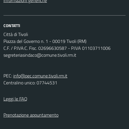
Informazioni generiche
CONTATTI
Città di Tivoli
Piazza del Governo n. 1 - 00019 Tivoli (RM)
C.F. / P.IVA:C. Fisc. 02696630587 - P.IVA 01103711006
segreteriasindaco@comune.tivoli.rm.it
PEC:
info@pec.comune.tivoli.rm.it
Centralino unico: 07744531
Leggi le FAQ
Prenotazione appuntamento