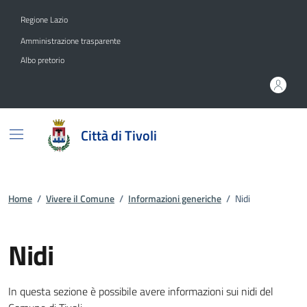
Vai ai contenuti
Vai al footer
Regione Lazio
Amministrazione trasparente
Albo pretorio
Città di Tivoli
Home
/
Vivere il Comune
/
Informazioni generiche
/
Nidi
Nidi
Dettagli dell'informazione gene
In questa sezione è possibile avere informazioni sui nidi del