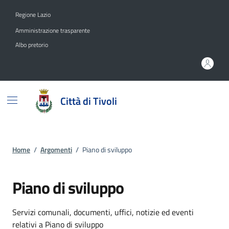
Vai ai contenuti
Vai al footer
Regione Lazio
Amministrazione trasparente
Albo pretorio
Città di Tivoli
Home
/
Argomenti
/
Piano di sviluppo
Piano di sviluppo
Dettagli dell'argomento
Servizi comunali, documenti, uffici, notizie ed eventi
relativi a Piano di sviluppo