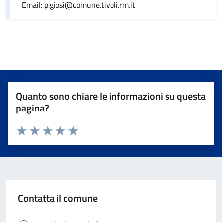
Email: p.giosi@comune.tivoli.rm.it
Quanto sono chiare le informazioni su questa
pagina?
Valuta da 1 a 5 stelle la pagina
Valuta 1 stelle su 5
Valuta 2 stelle su 5
Valuta 3 stelle su 5
Valuta 4 stelle su 5
Valuta 5 stelle su 5
Contatta il comune