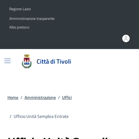
Vai ai contenuti
Vai al footer
Regione Lazio
Amministrazione trasparente
Albo pretorio
Città di Tivoli
Home
/
Amministrazione
/
Uffici
/
Ufficio Unità Semplice Entrate