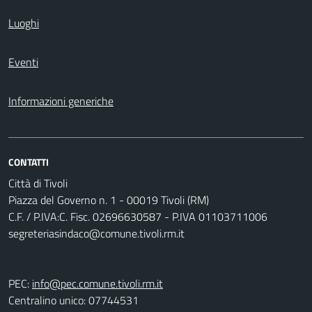
Luoghi
Eventi
Informazioni generiche
CONTATTI
Città di Tivoli
Piazza del Governo n. 1 - 00019 Tivoli (RM)
C.F. / P.IVA:C. Fisc. 02696630587 - P.IVA 01103711006
segreteriasindaco@comune.tivoli.rm.it
PEC:
info@pec.comune.tivoli.rm.it
Centralino unico: 07744531