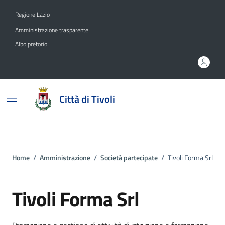
Vai ai contenuti
Vai al footer
Regione Lazio
Amministrazione trasparente
Albo pretorio
Città di Tivoli
Home
/
Amministrazione
/
Società partecipate
/
Tivoli Forma Srl
Tivoli Forma Srl