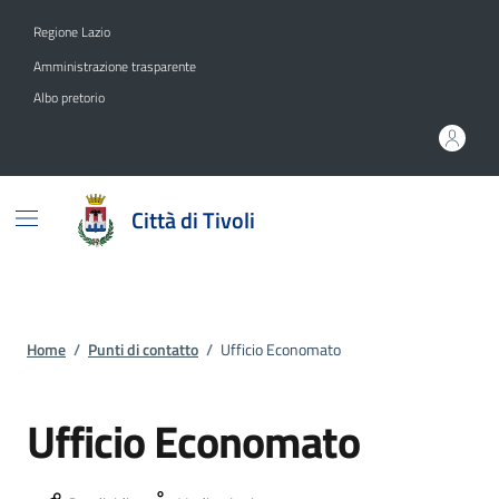
Vai ai contenuti
Vai al footer
Regione Lazio
Amministrazione trasparente
Albo pretorio
Città di Tivoli
Home
/
Punti di contatto
/
Ufficio Economato
Ufficio Economato