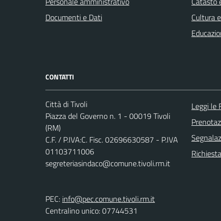
Personale amministrativo
Catasto e
Documenti e Dati
Cultura 
Educazio
CONTATTI
Città di Tivoli
Leggi le
Piazza del Governo n. 1 - 00019 Tivoli
Prenota
(RM)
Segnalazi
C.F. / P.IVA:C. Fisc. 02696630587 - P.IVA
01103711006
Richiesta
segreteriasindaco@comune.tivoli.rm.it
PEC:
info@pec.comune.tivoli.rm.it
Centralino unico: 07744531