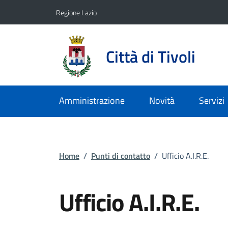
Vai ai contenuti
Vai al footer
Regione Lazio
Città di Tivoli
Amministrazione
Novità
Servizi
Home
/
Punti di contatto
/
Ufficio A.I.R.E.
Ufficio A.I.R.E.