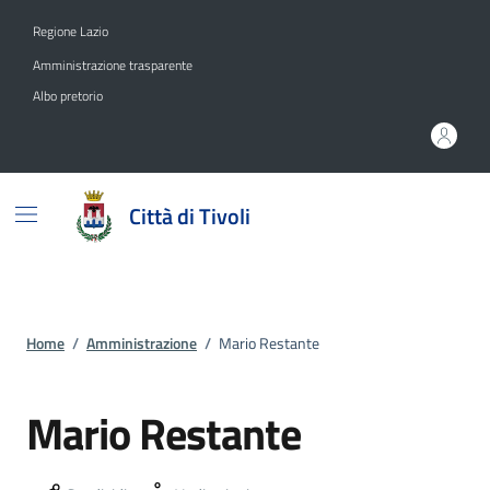
Vai ai contenuti
Vai al footer
Regione Lazio
Amministrazione trasparente
Albo pretorio
Città di Tivoli
Home
/
Amministrazione
/
Mario Restante
Mario Restante