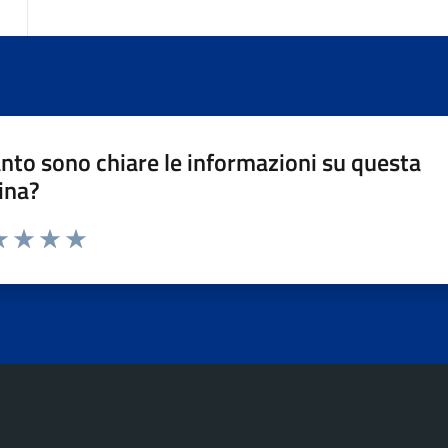
nto sono chiare le informazioni su questa
ina?
da 1 a 5 stelle la pagina
a 1 stelle su 5
luta 2 stelle su 5
Valuta 3 stelle su 5
Valuta 4 stelle su 5
Valuta 5 stelle su 5