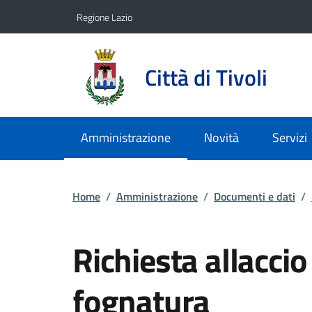
Vai ai contenuti
Vai al footer
Regione Lazio
Città di Tivoli
Amministrazione
Novità
Servizi
Home
/
Amministrazione
/
Documenti e dati
/
Richiesta allaccio
fognatura