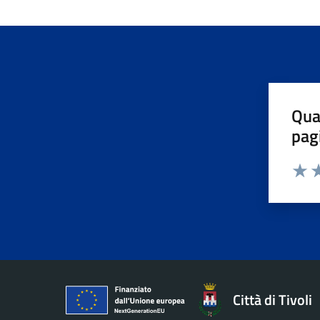
Qua
pag
Valuta 
Valut
Va
Città di Tivoli