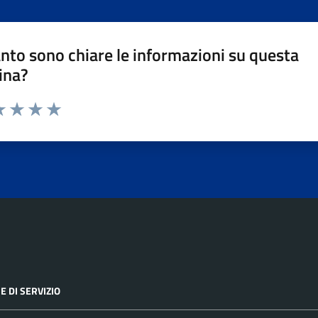
nto sono chiare le informazioni su questa
ina?
da 1 a 5 stelle la pagina
a 1 stelle su 5
luta 2 stelle su 5
Valuta 3 stelle su 5
Valuta 4 stelle su 5
Valuta 5 stelle su 5
E DI SERVIZIO