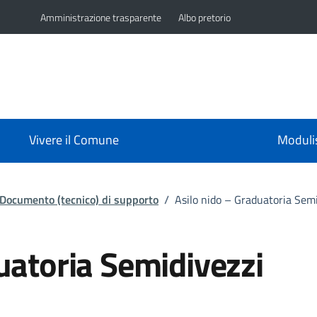
Amministrazione trasparente
Albo pretorio
Vivere il Comune
Moduli
Documento (tecnico) di supporto
/
Asilo nido – Graduatoria Se
uatoria Semidivezzi