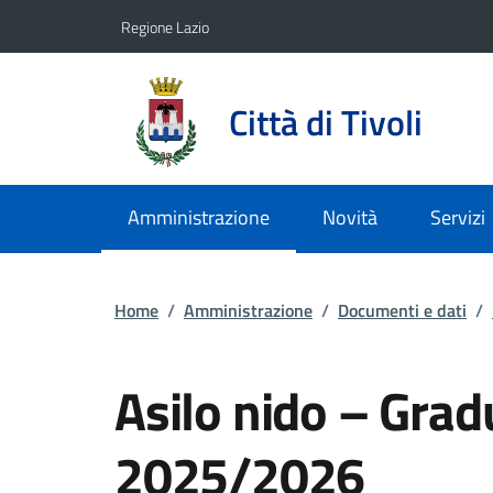
Vai ai contenuti
Vai al footer
Regione Lazio
Città di Tivoli
Amministrazione
Novità
Servizi
Home
/
Amministrazione
/
Documenti e dati
/
Asilo nido – Grad
2025/2026