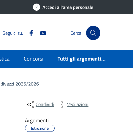
Accedi all'area personale
Facebook
YouTube
Seguici su:
Cerca
stica
Concorsi
Tutti gli argomenti...
midivezzi 2025/2026
Condividi
Vedi azioni
Argomenti
Istruzione