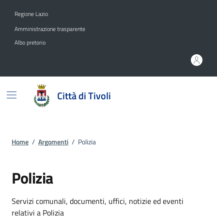
Vai ai contenuti
Vai al footer
Regione Lazio
Amministrazione trasparente
Albo pretorio
Città di Tivoli
Home
/
Argomenti
/
Polizia
Polizia
Dettagli dell'argomento
Servizi comunali, documenti, uffici, notizie ed eventi
relativi a Polizia