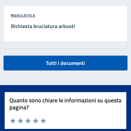
MODULISTICA
Richiesta bruciatura arbusti
Tutti i documenti
Quanto sono chiare le informazioni su questa
pagina?
Valuta da 1 a 5 stelle la pagina
Valuta 1 stelle su 5
Valuta 2 stelle su 5
Valuta 3 stelle su 5
Valuta 4 stelle su 5
Valuta 5 stelle su 5