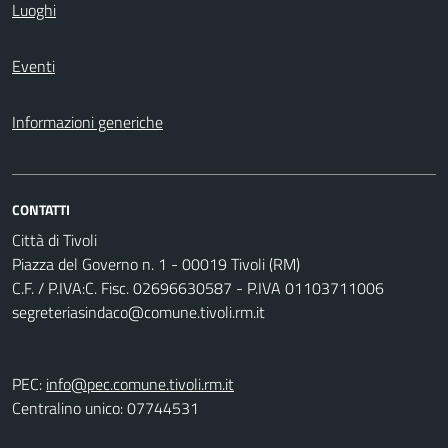
Luoghi
Eventi
Informazioni generiche
CONTATTI
Città di Tivoli
Piazza del Governo n. 1 - 00019 Tivoli (RM)
C.F. / P.IVA:C. Fisc. 02696630587 - P.IVA 01103711006
segreteriasindaco@comune.tivoli.rm.it
PEC:
info@pec.comune.tivoli.rm.it
Centralino unico: 07744531