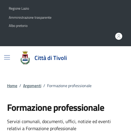
Vai ai contenuti
Vai al footer
Regione Lazio
Amministrazione trasparente
Albo pretorio
Città di Tivoli
Home
/
Argomenti
/
Formazione professionale
Formazione professionale
Dettagli dell'argomento
Servizi comunali, documenti, uffici, notizie ed eventi
relativi a Formazione professionale