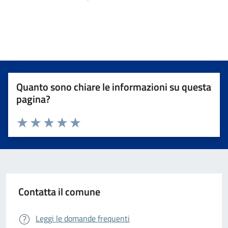
Quanto sono chiare le informazioni su questa
pagina?
Valuta da 1 a 5 stelle la pagina
Valuta 1 stelle su 5
Valuta 2 stelle su 5
Valuta 3 stelle su 5
Valuta 4 stelle su 5
Valuta 5 stelle su 5
Contatta il comune
Leggi le domande frequenti