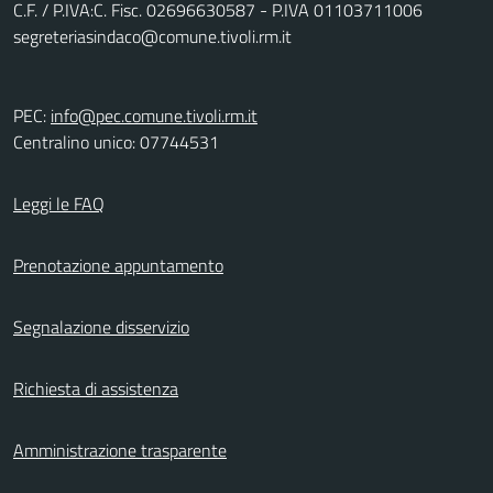
C.F. / P.IVA:C. Fisc. 02696630587 - P.IVA 01103711006
segreteriasindaco@comune.tivoli.rm.it
PEC:
info@pec.comune.tivoli.rm.it
Centralino unico: 07744531
Leggi le FAQ
Prenotazione appuntamento
Segnalazione disservizio
Richiesta di assistenza
Amministrazione trasparente