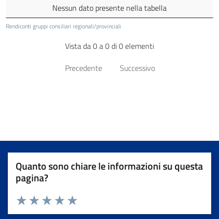
Nessun dato presente nella tabella
Rendiconti gruppi consiliari regionali/provinciali
Vista da 0 a 0 di 0 elementi
Precedente
Successivo
Quanto sono chiare le informazioni su questa
pagina?
Valuta da 1 a 5 stelle la pagina
Valuta 1 stelle su 5
Valuta 2 stelle su 5
Valuta 3 stelle su 5
Valuta 4 stelle su 5
Valuta 5 stelle su 5