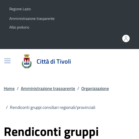
Vai ai contenuti
Vai al footer
Regione Lazio
Amministrazione trasparente
Albo pretorio
Città di Tivoli
Home
/
Amministrazione trasparente
/
Organizzazione
/
Rendiconti gruppi consiliari regionali/provinciali
Rendiconti gruppi