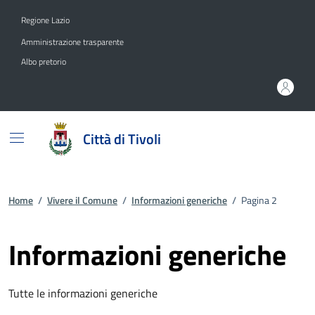
Vai ai contenuti
Vai al footer
Regione Lazio
Amministrazione trasparente
Albo pretorio
Città di Tivoli
Home
/
Vivere il Comune
/
Informazioni generiche
/
Pagina 2
Informazioni generiche
Tutte le informazioni generiche