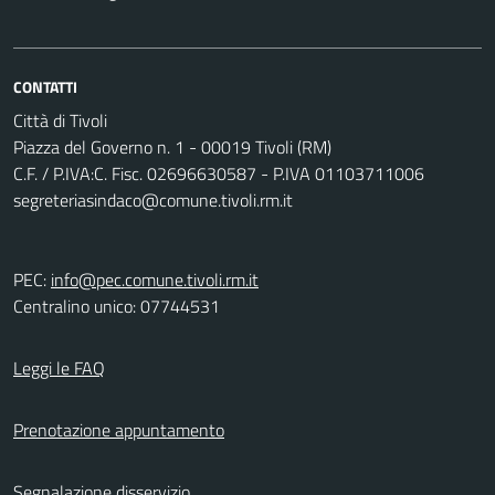
CONTATTI
Città di Tivoli
Piazza del Governo n. 1 - 00019 Tivoli (RM)
C.F. / P.IVA:C. Fisc. 02696630587 - P.IVA 01103711006
segreteriasindaco@comune.tivoli.rm.it
PEC:
info@pec.comune.tivoli.rm.it
Centralino unico: 07744531
Leggi le FAQ
Prenotazione appuntamento
Segnalazione disservizio