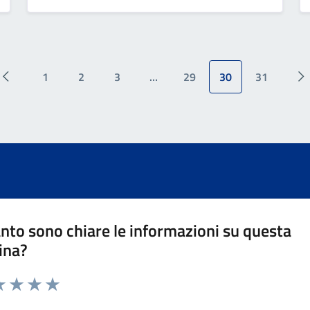
1
2
3
…
29
30
31
nto sono chiare le informazioni su questa
ina?
da 1 a 5 stelle la pagina
a 1 stelle su 5
luta 2 stelle su 5
Valuta 3 stelle su 5
Valuta 4 stelle su 5
Valuta 5 stelle su 5