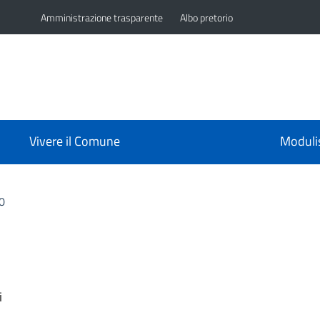
Amministrazione trasparente
Albo pretorio
Vivere il Comune
Moduli
0
i