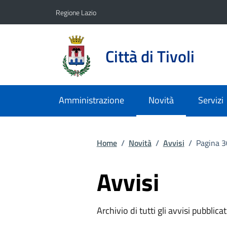
Vai ai contenuti
Vai al footer
Regione Lazio
Città di Tivoli
Amministrazione
Novità
Servizi
Home
/
Novità
/
Avvisi
/
Pagina 3
Avvisi
Archivio di tutti gli avvisi pubblicat