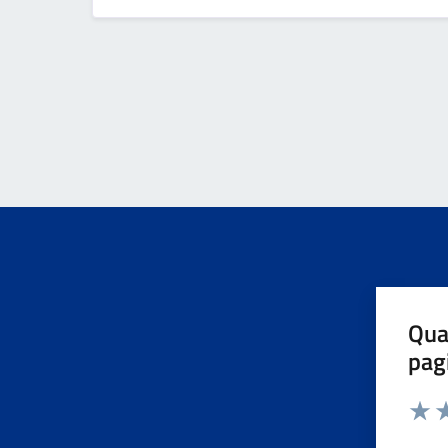
Qua
pag
Valuta 
Valut
Va