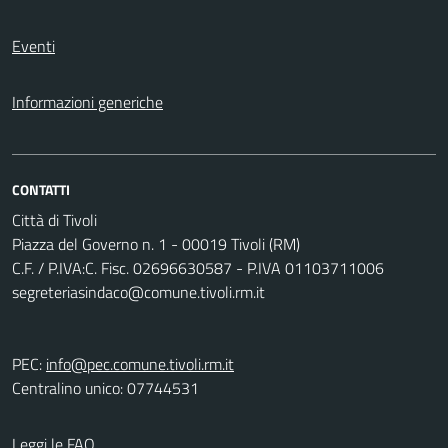
Eventi
Informazioni generiche
CONTATTI
Città di Tivoli
Piazza del Governo n. 1 - 00019 Tivoli (RM)
C.F. / P.IVA:C. Fisc. 02696630587 - P.IVA 01103711006
segreteriasindaco@comune.tivoli.rm.it
PEC:
info@pec.comune.tivoli.rm.it
Centralino unico: 07744531
Leggi le FAQ