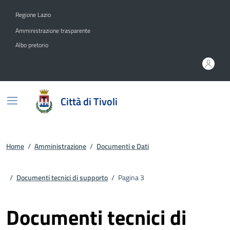
Vai ai contenuti
Vai al footer
Regione Lazio
Amministrazione trasparente
Albo pretorio
Città di Tivoli
Home
/
Amministrazione
/
Documenti e Dati
/
Documenti tecnici di supporto
/
Pagina 3
Documenti tecnici di